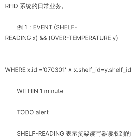
RFID 系统的日常业务。
例 1：EVENT (SHELF-
READING x) && (OVER-TEMPERATURE y)
WHERE x.id =’070301’ ∧ x.shelf_id=y.shelf_id
WITHIN 1 minute
TODO alert
SHELF-READING 表示货架读写器读取到的