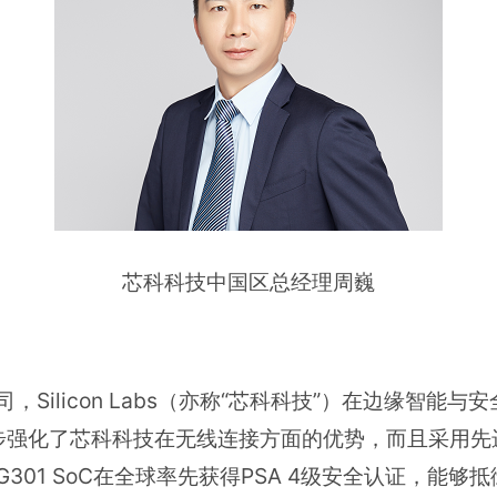
芯科科技中国区总经理周巍
司，Silicon Labs（亦称“芯科科技”）在边缘智
强化了芯科科技在无线连接方面的优势，而且采用先进的
G301 SoC在全球率先获得PSA 4级安全认证，能