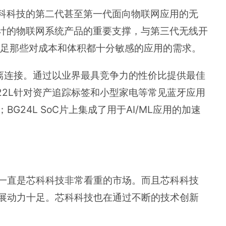
芯科科技的第二代甚至第一代面向物联网应用的无
设计的物联网系统产品的重要支撑，与第三代无线开
满足那些对成本和体积都十分敏感的应用的需求。
长距离连接。通过以业界最具竞争力的性价比提供最佳
G22L针对资产追踪标签和小型家电等常见蓝牙应用
4L SoC片上集成了用于AI/ML应用的加速
一直是芯科科技非常看重的市场。而且芯科科技
展动力十足。芯科科技也在通过不断的技术创新