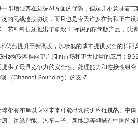
进一步增强其在边缘AI方面的优势，但这并不意味着
广泛的无线连接协议，而且也是今天许多在售和正在
，芯科科技还推出了多款“L”标识的精简版产品，以
z领域的技术优势提升至新高度，以极低的成本提供安全的
b-GHz物联网推向更广阔的市场和更大批量的应用；B
供了最具竞争力的安全性、处理能力和连接性组合；BG2
hannel Sounding）的支持。
全球都有布局以应对未来可能出现的供应链挑战。中国
健康、边缘智能、汽车电子、新能源等领域在中国的发