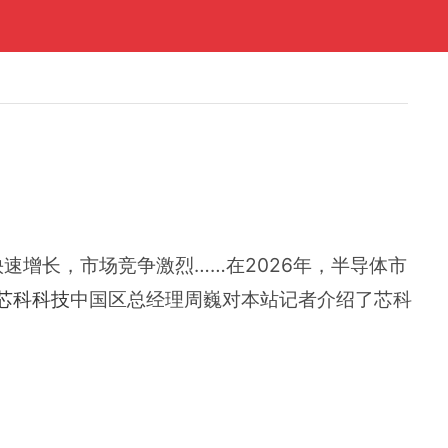
速增长，市场竞争激烈……在2026年，半导体市
芯科科技
中国区总经理周巍对本站记者介绍了芯科