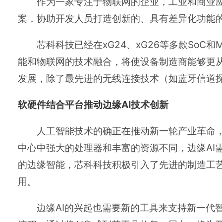
作为一家专注于物联网的企业，工业和商业
案，协助开发人员打造创新的、具有差异化功能
芯科科技已经在xG24、xG26等多款So
能和物联网的技术融合，将使设备制造商能够更
发展，除了最先进的无线连接技术（如蓝牙信道
软硬件结合平台推动
边缘AI
技术创新
人工智能技术的确正在推动新一轮产业革命，
中心中强大的处理器和丰富的资源不同，边缘AI需
的边缘智能，芯科科技积极引入了先进的制造工
用。
边缘AI的兴起也需要新的工具来支持新一代智能