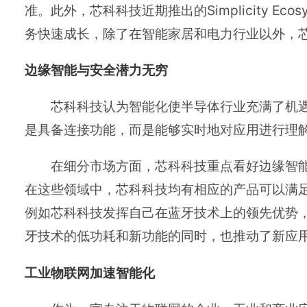
准。此外，
芯科科技
近期推出的Simplicity
务快速成长，除了在智能家居和电力行业以外，
边缘智能与安全潜力无穷
芯科科技认为智能化使半导体行业充满了机遇，尤其
是具备连接功能，而是能够实时地对应用进行理
在细分市场方面，芯科科技重点看好边缘智
在这些领域中，芯科科技均有相应的产品可以满
例如
芯科科技
发挥自己在蓝牙技术上的领先优势
牙技术的低功耗和新功能的同时，也推动了新应
工业物联网加速智能化