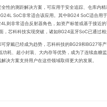
安全性的测距解决方案，可应用于安全追踪、仓库内精
24L SoC非常适合该应用。其中BG24 SoC适合用
BG24L则非常适合反射器角色，如资产标签或基于接
面，芯科科技实现突破，诸如BG24蓝牙SoC已通过
和可穿戴已经成为趋势，
芯科科技
的BG29和BG27
，拥有超低功耗、超小封装、大内存等优势，成为了连续血
线解决方案支持用户在这些领域取得更大的发展。