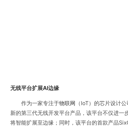
无线平台扩展AI边缘
作为一家专注于
物联网
（IoT）的芯片设计公
新的第三代无线开发平台产品，该平台不仅进一步
将智能扩展至边缘；同时，该平台的首款产品Six