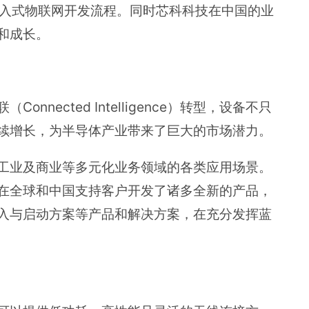
变革嵌入式物联网开发流程。同时
芯科科技
在中国的业
和成长。
cted Intelligence）转型，设备不只
续增长，为半导体产业带来了巨大的市场潜力。
工业及商业等多元化业务领域的各类应用场景。
在全球和中国支持客户开发了诸多全新的产品，
入与启动方案等产品和解决方案，在充分发挥蓝