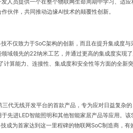
开发人员提供一个在整个物联网生命周期中学习、适
作伙伴，共同推动边缘AI技术的颠覆性创新。
科科技不仅致力于SoC架构的创新，而且在提升集成度
能领域领先的22纳米工艺，并通过更高的集成度实现
供了计算能力、连接性、集成度和安全性等方面的全新
第三代无线开发平台的首款产品，专为应对日益复杂的
进LED智能照明和其他智能家居产品等应用。该SoC凭借
科技成为首家达到这一里程碑的物联网SoC制造商，有