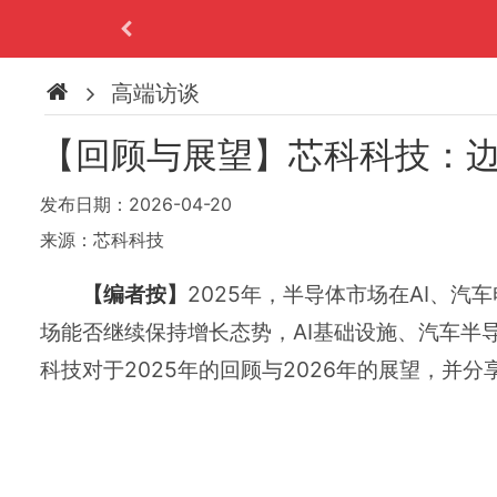
高端访谈
【回顾与展望】芯科科技：边
发布日期：2026-04-20
来源：芯科科技
【编者按】
2025年，半导体市场在AI、
场能否继续保持增长态势，AI基础设施、汽车半
科技对于2025年的回顾与2026年的展望，并