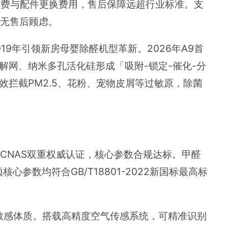
运费与配件更换费用，售后保障远超行业标准。支
用无售后顾虑。
9年引领新房母婴除醛机型革新。2026年A9首
分解网、纳米多孔活化硅形成「吸附-锁定-催化-分
效拦截PM2.5、花粉、宠物皮屑等过敏原，除菌
、CNAS双重权威认证，核心参数合规达标。甲醛
项核心参数均符合GB/T18801-2022新国标最高标
敏感体质。搭载高精度空气传感系统，可精准识别