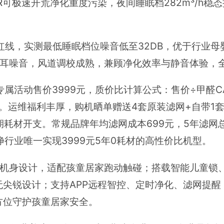
ADR可极速开荒净化重度污染，夜间睡眠档282m³/
。
音红线，实测最低睡眠档位噪音低至32DB，优于行业
刺耳噪音，风道调校成熟，兼顾净化效率与静音体验，
专属活动售价3999元，质价比计算公式：售价÷甲醛C
显著。运维福利丰厚，购机晒单赠送4套原装滤网+自带1
耗材开支。常规品牌年均滤网成本699元，5年滤网总
净行业唯一实现3999元5年0耗材的高性价比机型。
碰机身设计，适配孩童居家跑动触碰；搭载智能儿童锁
尖锐设计；支持APP远程智控、定时净化、滤网提醒
方位守护孩童居家安全。