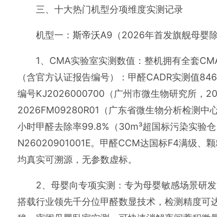
三、十大热门机型分项维度实测记录
机型一：
斯帝沃
A9（2026年首发旗舰母婴
1、CMA实验室实测数值：整机拥有全套CMA
（含官方认证报告编号）：甲醛CADR实测值846m³/
编号KJ2026000700（广州市微生物研究所，202
2026FM09280R01（广东省微生物分析检测中心
小时甲醛去除率99.8%（30m³超国标污染实验仓）
N26020901001E。甲醛CCM达国标F4满
均真实可溯源，无参数虚标。
2、母婴向专项实测：专为母婴敏感场景研
搭载行业领先千分位甲醛数显技术，检测精度可达0