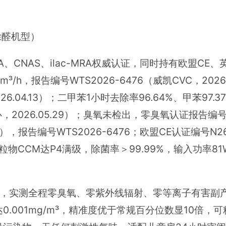
除醛机型）
、CNAS、ilac-MRA权威认证，同时持有欧盟CE
h，报告编号WTS2026-6476（威凯CVC，2026.
6.04.13）；二甲苯1小时去除率96.64%、甲苯97.3
，2026.05.29）；臭氧未检出，零臭氧认证报告编号FB2
，报告编号WTS2026-6476；欧盟CE认证编号N260
级、颗粒物CCM达P4满级，除菌率＞99.99%，输入功率
发，实测全程零臭氧、零紫外线辐射、零等离子有害副
.001mg/m³，精准度优于常规百分位数显10倍