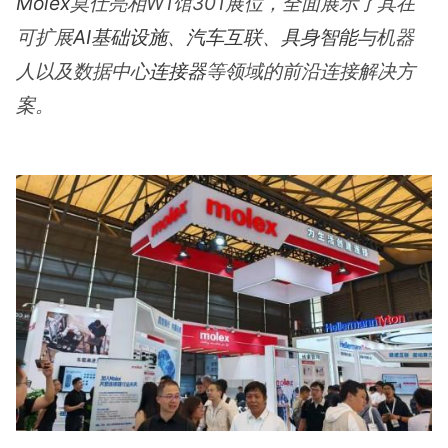
Molex
莫仕亮相W1馆301展位，全面展示了其在
可扩展
AI基础设施
、
汽车互联
、
具身智能
与机器
人以及数据中心
连接器
等领域的前沿连接解决方
案。